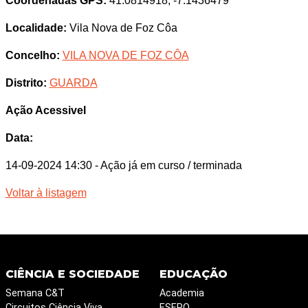
Coordenadas GPS:
41.0814918, -7.1436479
Localidade:
Vila Nova de Foz Côa
Concelho:
VILA NOVA DE FOZ CÔA
Distrito:
GUARDA
Ação Acessivel
Data:
14-09-2024 14:30
- Ação já em curso / terminada
Voltar à listagem
CIÊNCIA E SOCIEDADE
EDUCAÇÃO
Semana C&T
Academia
Circuitos Ciência Viva
ESERO