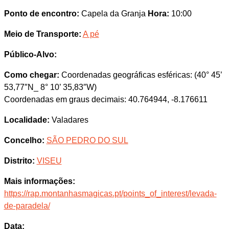
Ponto de encontro:
Capela da Granja
Hora:
10:00
Meio de Transporte:
A pé
Público-Alvo:
Como chegar:
Coordenadas geográficas esféricas: (40° 45’
53,77″N_ 8° 10’ 35,83″W)
Coordenadas em graus decimais: 40.764944, -8.176611
Localidade:
Valadares
Concelho:
SÃO PEDRO DO SUL
Distrito:
VISEU
Mais informações:
https://rap.montanhasmagicas.pt/points_of_interest/levada-
de-paradela/
Data: