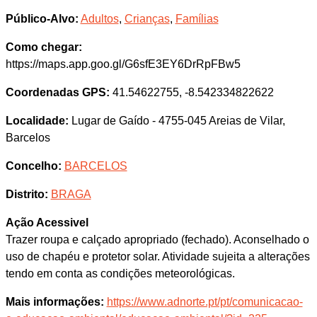
Público-Alvo:
Adultos
,
Crianças
,
Famílias
Como chegar:
https://maps.app.goo.gl/G6sfE3EY6DrRpFBw5
Coordenadas GPS:
41.54622755, -8.542334822622
Localidade:
Lugar de Gaído - 4755-045 Areias de Vilar,
Barcelos
Concelho:
BARCELOS
Distrito:
BRAGA
Ação Acessivel
Trazer roupa e calçado apropriado (fechado). Aconselhado o
uso de chapéu e protetor solar. Atividade sujeita a alterações
tendo em conta as condições meteorológicas.
Mais informações:
https://www.adnorte.pt/pt/comunicacao-