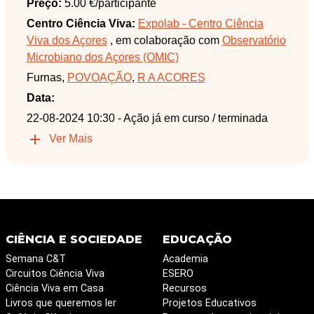
Preço:
5.00 €/participante
Centro Ciência Viva:
Expolab - Centro Ciência
Viva dos Açores
, em colaboração com
Observatório
Microbiano dos Açores (OMIC)
Furnas,
POVOAÇÃO
,
R A ACORES
Data:
22-08-2024 10:30
- Ação já em curso / terminada
Ver Mais
CIÊNCIA E SOCIEDADE
EDUCAÇÃO
Semana C&T
Academia
Circuitos Ciência Viva
ESERO
Ciência Viva em Casa
Recursos
Livros que queremos ler
Projetos Educativos