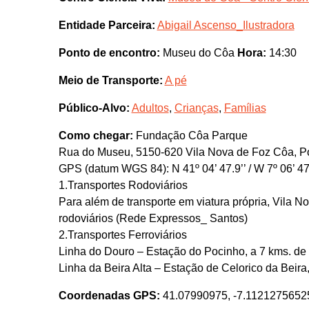
Entidade Parceira:
Abigail Ascenso_Ilustradora
Ponto de encontro:
Museu do Côa
Hora:
14:30
Meio de Transporte:
A pé
Público-Alvo:
Adultos
,
Crianças
,
Famílias
Como chegar:
Fundação Côa Parque
Rua do Museu, 5150-620 Vila Nova de Foz Côa, Po
GPS (datum WGS 84): N 41º 04’ 47.9’’ / W 7º 06’ 47
1.Transportes Rodoviários
Para além de transporte em viatura própria, Vila N
rodoviários (Rede Expressos_ Santos)
2.Transportes Ferroviários
Linha do Douro – Estação do Pocinho, a 7 kms. de
Linha da Beira Alta – Estação de Celorico da Beir
Coordenadas GPS:
41.07990975, -7.1121275652