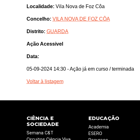
Localidade:
Vila Nova de Foz Côa
Concelho:
VILA NOVA DE FOZ CÔA
Distrito:
GUARDA
Ação Acessivel
Data:
05-09-2024 14:30
- Ação já em curso / terminada
Voltar à listagem
CIÊNCIA E
EDUCAÇÃO
SOCIEDADE
Academia
Semana C&T
ESERO
Circuitos Ciência Viva