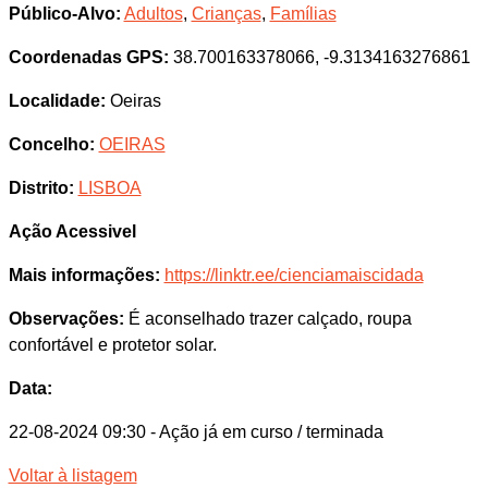
Público-Alvo:
Adultos
,
Crianças
,
Famílias
Coordenadas GPS:
38.700163378066, -9.3134163276861
Localidade:
Oeiras
Concelho:
OEIRAS
Distrito:
LISBOA
Ação Acessivel
Mais informações:
https://linktr.ee/cienciamaiscidada
Observações:
É aconselhado trazer calçado, roupa
confortável e protetor solar.
Data:
22-08-2024 09:30
- Ação já em curso / terminada
Voltar à listagem