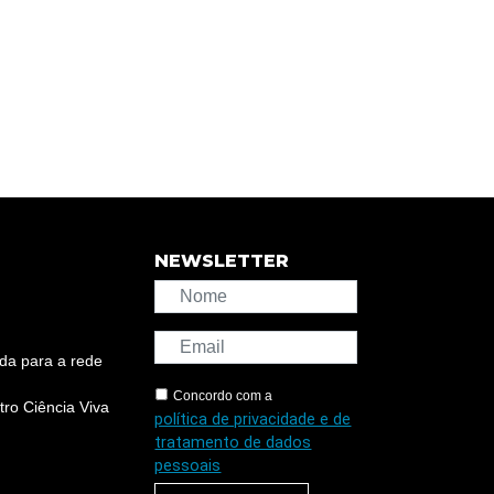
NEWSLETTER
da para a rede
Concordo com a
ro Ciência Viva
política de privacidade e de
tratamento de dados
pessoais