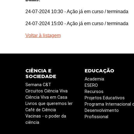
24-07-2024 10:30
- Ação já em curso / terminada
24-07-2024 15:00
- Ação já em curso / terminada
Voltar à listagem
CIÊNCIA E
EDUCAÇÃO
SOCIEDADE
Academia
Semana C&T
ESERO
Circuitos Ciência Viva
Recursos
Ciência Viva em Casa
Projetos Educativos
Livros que queremos ler
Programa Internacional 
Café de Ciência
Desenvolvimento
Vacinas - o poder da
Profissional
ciência