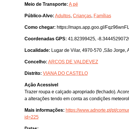
Meio de Transporte:
A pé
Público-Alvo:
Adultos
,
Crianças
,
Famílias
Como chegar:
https://maps.app.goo.gl/Fqz96w
Coordenadas GPS:
41.82399425, -8.3444529072
Localidade:
Lugar de Vilar, 4970-570 ,São Jorge, 
Concelho:
ARCOS DE VALDEVEZ
Distrito:
VIANA DO CASTELO
Ação Acessivel
Trazer roupa e calçado apropriado (fechado). Acons
a alterações tendo em conta as condições meteorol
Mais informações:
https://www.adnorte.pt/pt/com
id=225
Datas: