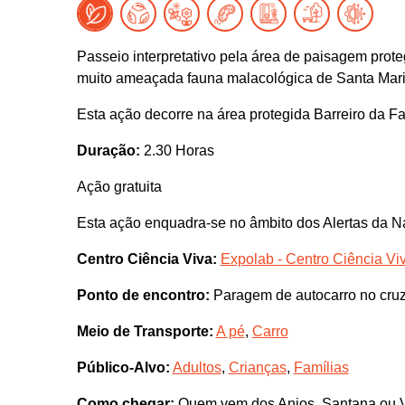
Passeio interpretativo pela área de paisagem prot
muito ameaçada fauna malacológica de Santa Maria
Esta ação decorre na área protegida Barreiro da F
Duração:
2.30 Horas
Ação gratuita
Esta ação enquadra-se no âmbito dos Alertas da N
Centro Ciência Viva:
Expolab - Centro Ciência Vi
Ponto de encontro:
Paragem de autocarro no cru
Meio de Transporte:
A pé
,
Carro
Público-Alvo:
Adultos
,
Crianças
,
Famílias
Como chegar:
Quem vem dos Anjos, Santana ou Vil