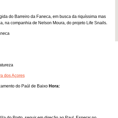
egida do Barreiro da Faneca, em busca da riquíssima mas
, na companhia de Nelson Moura, do projeto Life Snails.
aneca
atureza
va dos Açores
zamento do Paúl de Baixo
Hora:
a do Porto, seguir em direção ao Paul. Esperar no