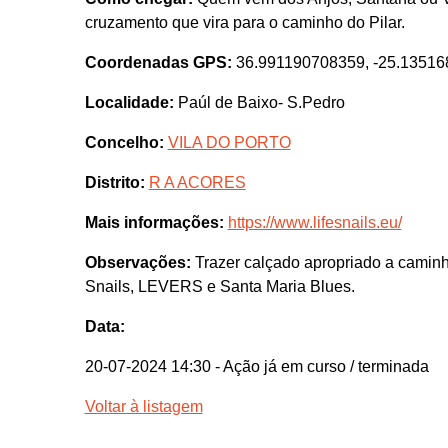
cruzamento que vira para o caminho do Pilar.
Coordenadas GPS:
36.991190708359, -25.1351
Localidade:
Paúl de Baixo- S.Pedro
Concelho:
VILA DO PORTO
Distrito:
R A ACORES
Mais informações:
https://www.lifesnails.eu/
Observações:
Trazer calçado apropriado a caminh
Snails, LEVERS e Santa Maria Blues.
Data:
20-07-2024 14:30
- Ação já em curso / terminada
Voltar à listagem