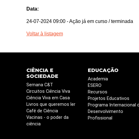
Data:
24-07-2024 09:00
- Ação já em curso / terminada
Voltar à listagem
CIÊNCIA E
EDUCAÇÃO
SOCIEDADE
Academia
Semana C&T
ESERO
Circuitos Ciência Viva
Recursos
Ciência Viva em Casa
Projetos Educativos
Livros que queremos ler
Programa Internacional 
Café de Ciência
Desenvolvimento
Vacinas - o poder da
Profissional
ciência