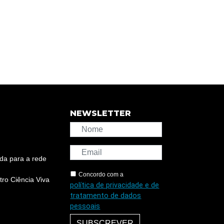
NEWSLETTER
da para a rede
Concordo com a
ro Ciência Viva
política de privacidade e de
tratamento de dados
pessoais
SUBSCREVER