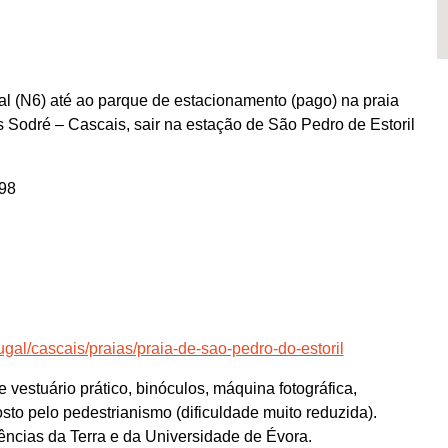
l (N6) até ao parque de estacionamento (pago) na praia
s Sodré – Cascais, sair na estação de São Pedro de Estoril
98
ugal/cascais/praias/praia-de-sao-pedro-do-estoril
 vestuário prático, binóculos, máquina fotográfica,
sto pelo pedestrianismo (dificuldade muito reduzida).
iências da Terra e da Universidade de Évora.