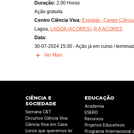
Duração:
2.00 Horas
Ação gratuita
Centro Ciência Viva:
Expolab - Centro Ciênci
Lagoa,
LAGOA (AÇORES)
,
R A ACORES
Data:
30-07-2024 15:30
- Ação já em curso / termina
Ver Mais
CIÊNCIA E
EDUCAÇÃO
SOCIEDADE
Academia
Semana C&T
ESERO
Circuitos Ciência Viva
Recursos
Ciência Viva em Casa
Projetos Educativos
Livros que queremos ler
Programa Internacional 