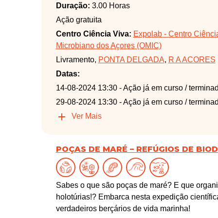
Duração:
3.00 Horas
Ação gratuita
Centro Ciência Viva:
Expolab - Centro Ciênci
Microbiano dos Açores (OMIC)
Livramento,
PONTA DELGADA
,
R A ACORES
Datas:
14-08-2024 13:30
- Ação já em curso / termina
29-08-2024 13:30
- Ação já em curso / termina
Ver Mais
POÇAS DE MARÉ – REFÚGIOS DE BIO
Sabes o que são poças de maré? E que organis
holotúrias!? Embarca nesta expedição científic
verdadeiros berçários de vida marinha!