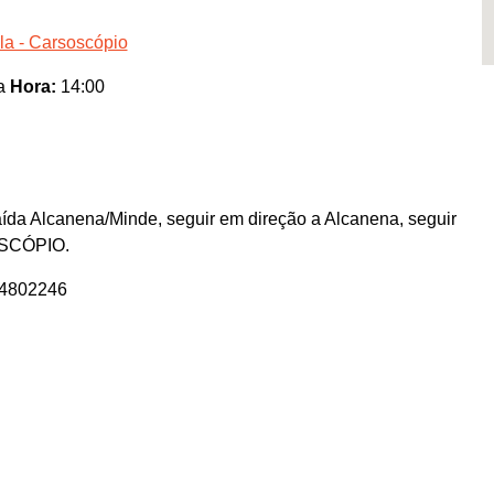
la - Carsoscópio
la
Hora:
14:00
ída Alcanena/Minde, seguir em direção a Alcanena, seguir
SOSCÓPIO.
64802246