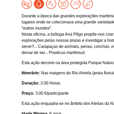
Durante a época das grandes explorações marítima
lugares onde se colecionava uma grande variedade 
“outros mundos”.
Nesta oficina, a bióloga Ana Pêgo propõe-nos criar
explorações pelas nossas praias e investigar a h
serve?... Carapaças de animais, penas, conchas, o
deixar de ser... Plasticus maritimus!
Esta ação decorre na área protegida Parque Natura
Itinerário:
Nas margens do Rio Alviela (praia fluvi
Duração:
2.00 Horas
Preço:
3.00 €/participante
Esta ação enquadra-se no âmbito dos Alertas da N
Idade Minima:
6 anos