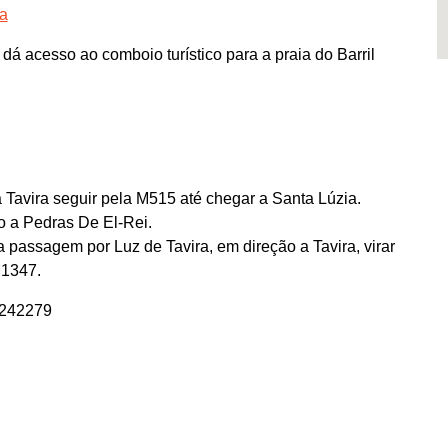
ra
á acesso ao comboio turístico para a praia do Barril
 Tavira seguir pela M515 até chegar a Santa Lúzia.
o a Pedras De El-Rei.
 passagem por Luz de Tavira, em direção a Tavira, virar
M1347.
0242279