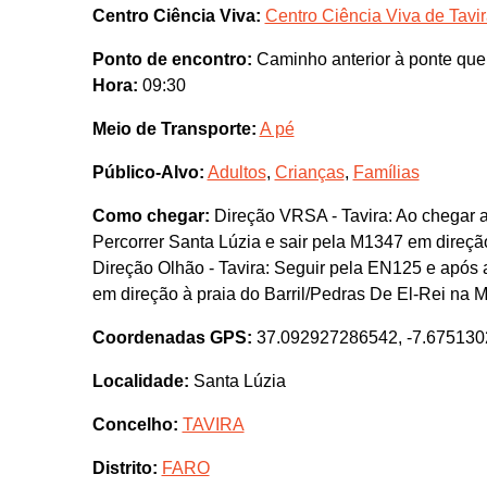
Centro Ciência Viva:
Centro Ciência Viva de Tavi
Ponto de encontro:
Caminho anterior à ponte que d
Hora:
09:30
Meio de Transporte:
A pé
Público-Alvo:
Adultos
,
Crianças
,
Famílias
Como chegar:
Direção VRSA - Tavira: Ao chegar a
Percorrer Santa Lúzia e sair pela M1347 em direçã
Direção Olhão - Tavira: Seguir pela EN125 e após a
em direção à praia do Barril/Pedras De El-Rei na 
Coordenadas GPS:
37.092927286542, -7.67513
Localidade:
Santa Lúzia
Concelho:
TAVIRA
Distrito:
FARO