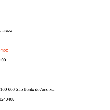
atureza
remoz
:00
 7100-600 São Bento do Ameixial
23243408