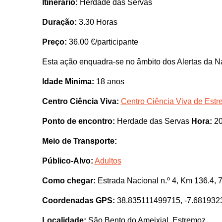
Itinerário:
Herdade das Servas
Duração:
3.30 Horas
Preço:
36.00 €/participante
Esta ação enquadra-se no âmbito dos Alertas da N
Idade Minima:
18 anos
Centro Ciência Viva:
Centro Ciência Viva de Est
Ponto de encontro:
Herdade das Servas
Hora:
20
Meio de Transporte:
Público-Alvo:
Adultos
Como chegar:
Estrada Nacional n.º 4, Km 136.4,
Coordenadas GPS:
38.835111499715, -7.68193
Localidade:
São Bento do Ameixial, Estremoz