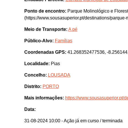
Ponto de encontro:
Parque Molinológico e Flores
(https://www.sousasuperior.pt/destinations/parque-m
Meio de Transporte:
A pé
Público-Alvo:
Famílias
Coordenadas GPS:
41.268352477536, -8.25614
Localidade:
Pias
Concelho:
LOUSADA
Distrito:
PORTO
Mais informações:
https://www.sousasuperior.pt/de
Data:
31-08-2024 10:00
- Ação já em curso / terminada