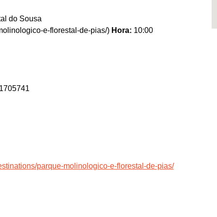
tal do Sousa
olinologico-e-florestal-de-pias/)
Hora:
10:00
41705741
stinations/parque-molinologico-e-florestal-de-pias/