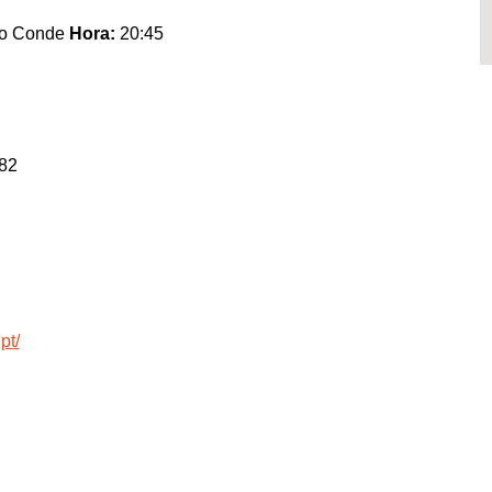
 do Conde
Hora:
20:45
82
pt/