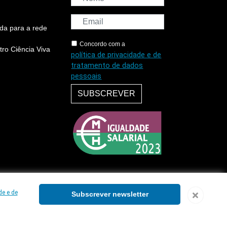
da para a rede
Concordo com a
ro Ciência Viva
política de privacidade e de
tratamento de dados
pessoais
SUBSCREVER
de e de
Subscrever newsletter