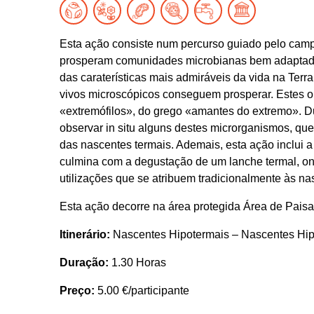
Esta ação consiste num percurso guiado pelo camp
prosperam comunidades microbianas bem adaptada
das caraterísticas mais admiráveis da vida na Terr
vivos microscópicos conseguem prosperar. Estes 
«extremófilos», do grego «amantes do extremo». Du
observar in situ alguns destes microrganismos, qu
das nascentes termais. Ademais, esta ação inclui a
culmina com a degustação de um lanche termal, on
utilizações que se atribuem tradicionalmente às na
Esta ação decorre na área protegida Área de Pais
Itinerário:
Nascentes Hipotermais – Nascentes Hiper
Duração:
1.30 Horas
Preço:
5.00 €/participante