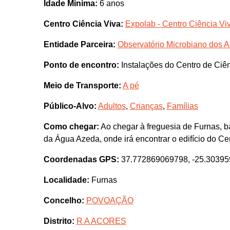
Idade Minima:
6 anos
Centro Ciência Viva:
Expolab - Centro Ciência Vi
Entidade Parceira:
Observatório Microbiano dos 
Ponto de encontro:
Instalações do Centro de Ciên
Meio de Transporte:
A pé
Público-Alvo:
Adultos
,
Crianças
,
Famílias
Como chegar:
Ao chegar à freguesia de Furnas, b
da Água Azeda, onde irá encontrar o edifício do Ce
Coordenadas GPS:
37.772869069798, -25.3039
Localidade:
Furnas
Concelho:
POVOAÇÃO
Distrito:
R A ACORES