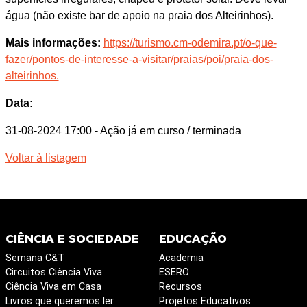
água (não existe bar de apoio na praia dos Alteirinhos).
Mais informações:
https://turismo.cm-odemira.pt/o-que-
fazer/pontos-de-interesse-a-visitar/praias/poi/praia-dos-
alteirinhos.
Data:
31-08-2024 17:00
- Ação já em curso / terminada
Voltar à listagem
CIÊNCIA E SOCIEDADE
EDUCAÇÃO
Semana C&T
Academia
Circuitos Ciência Viva
ESERO
Ciência Viva em Casa
Recursos
Livros que queremos ler
Projetos Educativos