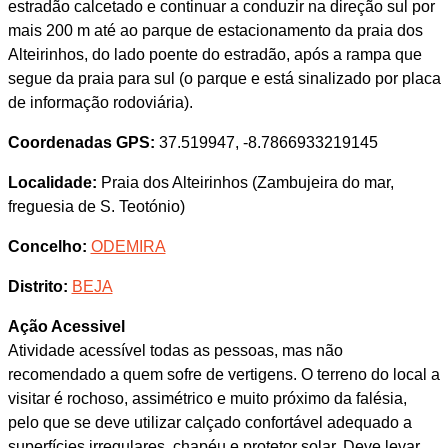
estradão calcetado e continuar a conduzir na direção sul por
mais 200 m até ao parque de estacionamento da praia dos
Alteirinhos, do lado poente do estradão, após a rampa que
segue da praia para sul (o parque e está sinalizado por placa
de informação rodoviária).
Coordenadas GPS:
37.519947, -8.7866933219145
Localidade:
Praia dos Alteirinhos (Zambujeira do mar,
freguesia de S. Teotónio)
Concelho:
ODEMIRA
Distrito:
BEJA
Ação Acessivel
Atividade acessível todas as pessoas, mas não
recomendado a quem sofre de vertigens. O terreno do local a
visitar é rochoso, assimétrico e muito próximo da falésia,
pelo que se deve utilizar calçado confortável adequado a
superfícies irregulares, chapéu e protetor solar. Deve levar