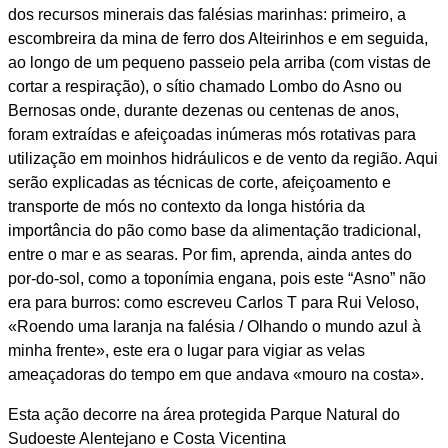
dos recursos minerais das falésias marinhas: primeiro, a
escombreira da mina de ferro dos Alteirinhos e em seguida,
ao longo de um pequeno passeio pela arriba (com vistas de
cortar a respiração), o sítio chamado Lombo do Asno ou
Bernosas onde, durante dezenas ou centenas de anos,
foram extraídas e afeiçoadas inúmeras mós rotativas para
utilização em moinhos hidráulicos e de vento da região. Aqui
serão explicadas as técnicas de corte, afeiçoamento e
transporte de mós no contexto da longa história da
importância do pão como base da alimentação tradicional,
entre o mar e as searas. Por fim, aprenda, ainda antes do
por-do-sol, como a toponímia engana, pois este “Asno” não
era para burros: como escreveu Carlos T para Rui Veloso,
«Roendo uma laranja na falésia / Olhando o mundo azul à
minha frente», este era o lugar para vigiar as velas
ameaçadoras do tempo em que andava «mouro na costa».
Esta ação decorre na área protegida Parque Natural do
Sudoeste Alentejano e Costa Vicentina