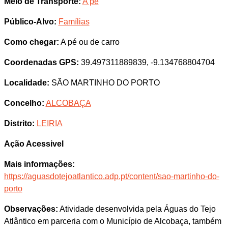
Meio de Transporte:
A pé
Público-Alvo:
Famílias
Como chegar:
A pé ou de carro
Coordenadas GPS:
39.497311889839, -9.134768804704
Localidade:
SÃO MARTINHO DO PORTO
Concelho:
ALCOBAÇA
Distrito:
LEIRIA
Ação Acessivel
Mais informações:
https://aguasdotejoatlantico.adp.pt/content/sao-martinho-do-
porto
Observações:
Atividade desenvolvida pela Águas do Tejo
Atlântico em parceria com o Município de Alcobaça, também