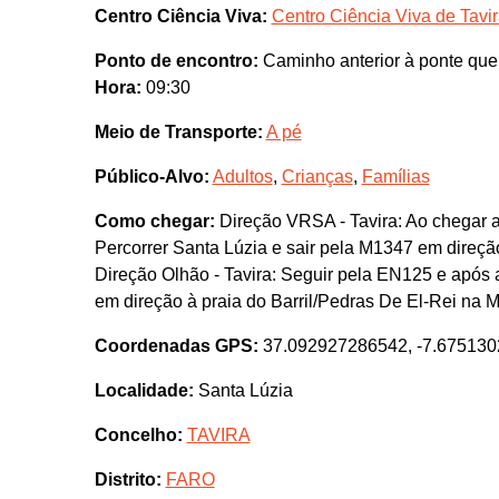
Centro Ciência Viva:
Centro Ciência Viva de Tavi
Ponto de encontro:
Caminho anterior à ponte que d
Hora:
09:30
Meio de Transporte:
A pé
Público-Alvo:
Adultos
,
Crianças
,
Famílias
Como chegar:
Direção VRSA - Tavira: Ao chegar a
Percorrer Santa Lúzia e sair pela M1347 em direçã
Direção Olhão - Tavira: Seguir pela EN125 e após a
em direção à praia do Barril/Pedras De El-Rei na 
Coordenadas GPS:
37.092927286542, -7.67513
Localidade:
Santa Lúzia
Concelho:
TAVIRA
Distrito:
FARO