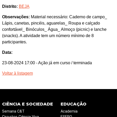
Distrito:
BEJA
Observações:
Material necessário: Caderno de campo_
Lápis, canetas, pincéis, aguarelas_ Roupa e calçado
confortável_ Binóculos_ Água_ Almoço (picnic) e lanche
(snacks). A atividade tem um número mínimo de 8
participantes.
Data:
23-08-2024 17:00
- Ação já em curso / terminada
Voltar à listagem
CIÊNCIA E SOCIEDADE
EDUCAÇÃO
Semana C&T
Academia
Circuitos Ciência Viva
ESERO