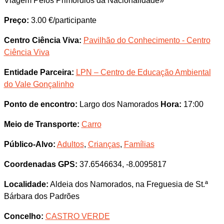
Viagem Pelos Primórdios da Nacionalidade»
Preço:
3.00 €/participante
Centro Ciência Viva:
Pavilhão do Conhecimento - Centro
Ciência Viva
Entidade Parceira:
LPN – Centro de Educação Ambiental
do Vale Gonçalinho
Ponto de encontro:
Largo dos Namorados
Hora:
17:00
Meio de Transporte:
Carro
Público-Alvo:
Adultos
,
Crianças
,
Famílias
Coordenadas GPS:
37.6546634, -8.0095817
Localidade:
Aldeia dos Namorados, na Freguesia de St.ª
Bárbara dos Padrões
Concelho:
CASTRO VERDE