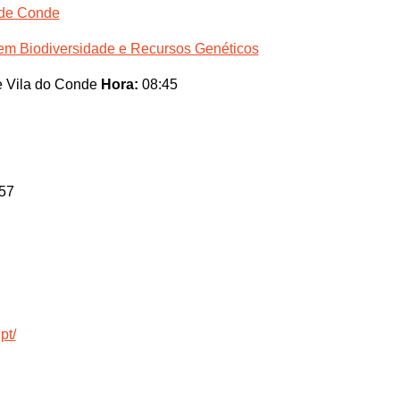
 de Conde
 em Biodiversidade e Recursos Genéticos
e Vila do Conde
Hora:
08:45
57
pt/