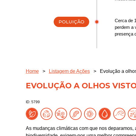
Cerca de 
POLUIÇÃO
perdem a 
presença d
Home
>
Listagem de Ações
>
Evolução a olhos
EVOLUÇÃO A OLHOS VIST
ID: 5799
As mudanças climáticas com que nos deparamos, 
biodiversidade, exigem-nos uma melhor compreens