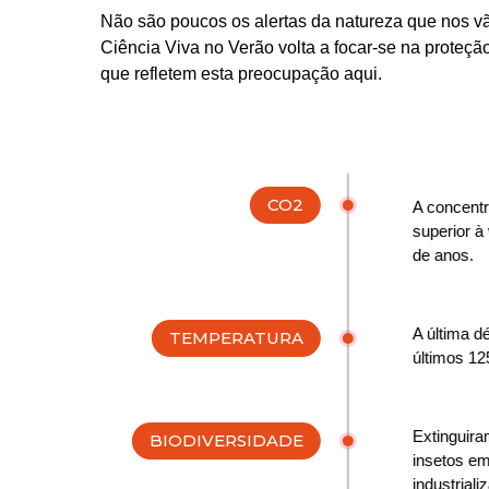
Não são poucos os alertas da natureza que nos vã
Ciência Viva no Verão volta a focar-se na proteç
que refletem esta preocupação aqui.
CO2
A concentr
superior à
de anos.
A última d
TEMPERATURA
últimos 12
Extinguir
BIODIVERSIDADE
insetos e
industriali