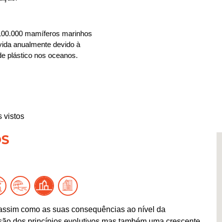
100.000 mamíferos marinhos
vida anualmente devido à
e plástico nos oceanos.
 vistos
OS
assim como as suas consequências ao nível da
ão dos princípios evolutivos mas também uma crescente