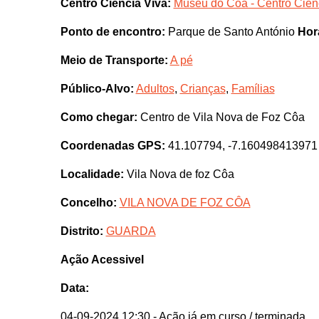
Centro Ciência Viva:
Museu do Côa - Centro Ciên
Ponto de encontro:
Parque de Santo António
Hor
Meio de Transporte:
A pé
Público-Alvo:
Adultos
,
Crianças
,
Famílias
Como chegar:
Centro de Vila Nova de Foz Côa
Coordenadas GPS:
41.107794, -7.160498413971
Localidade:
Vila Nova de foz Côa
Concelho:
VILA NOVA DE FOZ CÔA
Distrito:
GUARDA
Ação Acessivel
Data:
04-09-2024 12:30
- Ação já em curso / terminada