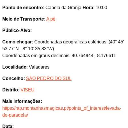
Ponto de encontro:
Capela da Granja
Hora:
10:00
Meio de Transporte:
A pé
Público-Alvo:
Como chegar:
Coordenadas geográficas esféricas: (40° 45’
53,77″N_ 8° 10’ 35,83″W)
Coordenadas em graus decimais: 40.764944, -8.176611
Localidade:
Valadares
Concelho:
SÃO PEDRO DO SUL
Distrito:
VISEU
Mais informações:
https://rap.montanhasmagicas.pt/points_of_interest/levada-
de-paradela/
Data: