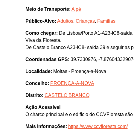
Meio de Transporte:
A pé
Público-Alvo:
Adultos
,
Crianças
,
Famílias
Como chegar:
De Lisboa/Porto A1-A23-IC8-saída 3
Viva da Floresta.
De Castelo Branco A23-IC8- saída 39 e seguir as p
Coordenadas GPS:
39.7330976, -7.87604332907
Localidade:
Moitas - Proença-a-Nova
Concelho:
PROENÇA-A-NOVA
Distrito:
CASTELO BRANCO
Ação Acessivel
O charco principal e o edifício do CCVFloresta são
Mais informações:
https://www.ccvfloresta.com/