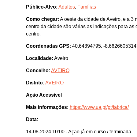
Público-Alvo:
Adultos
,
Famílias
Como chegar:
A oeste da cidade de Aveiro, e a 3 
centro da cidade são várias as indicações para as d
centro.
Coordenadas GPS:
40.64394795, -8.6626605314
Localidade:
Aveiro
Concelho:
AVEIRO
Distrito:
AVEIRO
Ação Acessivel
Mais informações:
https://www.ua.pt/pt/fabrica/
Data:
14-08-2024 10:00
- Ação já em curso / terminada