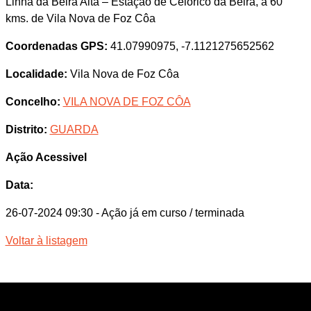
Linha da Beira Alta – Estação de Celorico da Beira, a 60
kms. de Vila Nova de Foz Côa
Coordenadas GPS:
41.07990975, -7.1121275652562
Localidade:
Vila Nova de Foz Côa
Concelho:
VILA NOVA DE FOZ CÔA
Distrito:
GUARDA
Ação Acessivel
Data:
26-07-2024 09:30
- Ação já em curso / terminada
Voltar à listagem