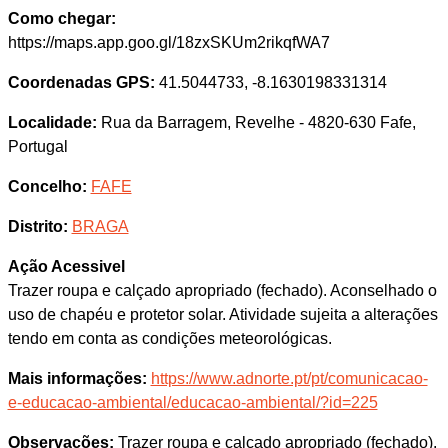
Como chegar:
https://maps.app.goo.gl/18zxSKUm2rikqfWA7
Coordenadas GPS:
41.5044733, -8.1630198331314
Localidade:
Rua da Barragem, Revelhe - 4820-630 Fafe,
Portugal
Concelho:
FAFE
Distrito:
BRAGA
Ação Acessivel
Trazer roupa e calçado apropriado (fechado). Aconselhado o
uso de chapéu e protetor solar. Atividade sujeita a alterações
tendo em conta as condições meteorológicas.
Mais informações:
https://www.adnorte.pt/pt/comunicacao-
e-educacao-ambiental/educacao-ambiental/?id=225
Observações:
Trazer roupa e calçado apropriado (fechado).