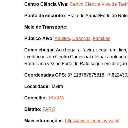
Centro Ciência Viva:
Centro Ciência Viva de Tavi
Ponto de encontro:
Praia do Arraial/Forte do Rat
Meio de Transporte:
Público-Alvo:
Adultos
,
Crianças
,
Famílias
Como chegar:
Ao chegar a Tavira, seguir em dire
imediações do Centro Comercial efetuar a rotunda 
Rato. Uma vez no Forte do Rato seguir em direção d
Coordenadas GPS:
37.118767875818, -7.62243
Localidade:
Tavira
Concelho:
TAVIRA
Distrito:
FARO
Mais informações:
https://tavira.cienciaviva.pt/