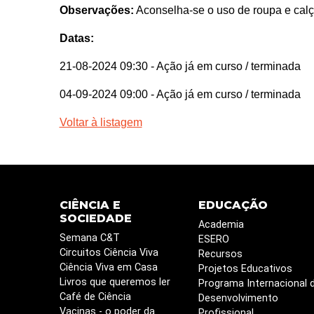
Observações:
Aconselha-se o uso de roupa e calça
Datas:
21-08-2024 09:30
- Ação já em curso / terminada
04-09-2024 09:00
- Ação já em curso / terminada
Voltar à listagem
CIÊNCIA E
EDUCAÇÃO
SOCIEDADE
Academia
Semana C&T
ESERO
Circuitos Ciência Viva
Recursos
Ciência Viva em Casa
Projetos Educativos
Livros que queremos ler
Programa Internacional 
Café de Ciência
Desenvolvimento
Vacinas - o poder da
Profissional