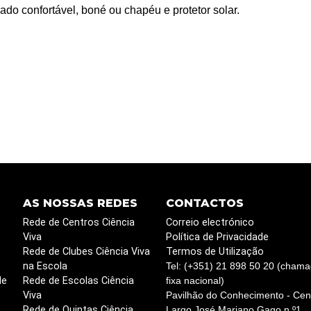
do confortável, boné ou chapéu e protetor solar.
AS NOSSAS REDES
CONTACTOS
Rede de Centros Ciência
Correio electrónico
Viva
Política de Privacidade
Rede de Clubes Ciência Viva
Termos de Utilização
na Escola
Tel: (+351) 21 898 50 20 (chama
de
Rede de Escolas Ciência
fixa nacional)
Viva
Pavilhão do Conhecimento - Cent
Rede de Quintas Ciência
Largo José Mariano Gago n.º1