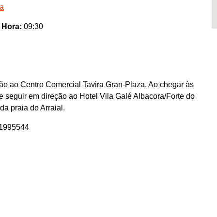
ra
o
Hora:
09:30
ção ao Centro Comercial Tavira Gran-Plaza. Ao chegar às
e seguir em direção ao Hotel Vila Galé Albacora/Forte do
a praia do Arraial.
01995544