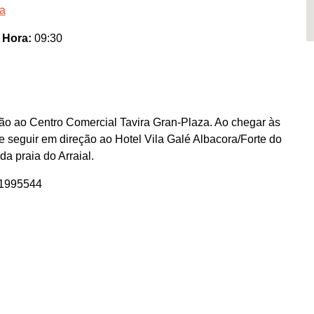
ra
o
Hora:
09:30
ção ao Centro Comercial Tavira Gran-Plaza. Ao chegar às
e seguir em direção ao Hotel Vila Galé Albacora/Forte do
a praia do Arraial.
01995544