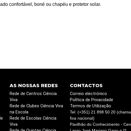
do confortável, boné ou chapéu e protetor solar.
AS NOSSAS REDES
CONTACTOS
Rede de Centros Ciência
Correio electrónico
Viva
Política de Privacidade
Rede de Clubes Ciência Viva
Termos de Utilização
na Escola
Tel: (+351) 21 898 50 20 (chama
de
Rede de Escolas Ciência
fixa nacional)
Viva
Pavilhão do Conhecimento - Cent
Rede de Quintas Ciência
Largo José Mariano Gago n.º1