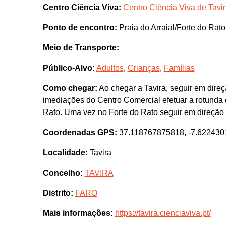
Centro Ciência Viva:
Centro Ciência Viva de Tavi
Ponto de encontro:
Praia do Arraial/Forte do Rat
Meio de Transporte:
Público-Alvo:
Adultos
,
Crianças
,
Famílias
Como chegar:
Ao chegar a Tavira, seguir em dire
imediações do Centro Comercial efetuar a rotunda 
Rato. Uma vez no Forte do Rato seguir em direção d
Coordenadas GPS:
37.118767875818, -7.62243
Localidade:
Tavira
Concelho:
TAVIRA
Distrito:
FARO
Mais informações:
https://tavira.cienciaviva.pt/