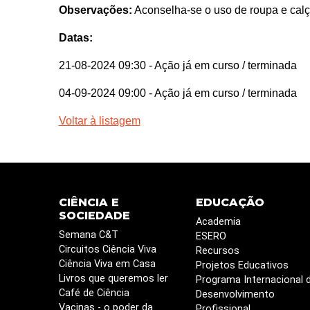
Observações:
Aconselha-se o uso de roupa e calça
Datas:
21-08-2024 09:30
- Ação já em curso / terminada
04-09-2024 09:00
- Ação já em curso / terminada
Voltar à listagem
CIÊNCIA E
EDUCAÇÃO
SOCIEDADE
Academia
Semana C&T
ESERO
Circuitos Ciência Viva
Recursos
Ciência Viva em Casa
Projetos Educativos
Livros que queremos ler
Programa Internacional 
Café de Ciência
Desenvolvimento
Vacinas - o poder da
Profissional