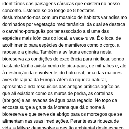
identitários das paisagens cársicas que existem no nosso
concelho. Estende-se ao longo de 8 hectares,
deslumbrando-nos com um mosaico de habitats variadíssimo
dominados por vegetação mediterrânica, da qual se destaca
o carvalho-português por ter associado a si uma das
espécies mais icónicas do local, a vaca-ruiva. É o local de
acolhimento para espécies de mamíferos como o corço, a
raposa e a gineta. Também a avifauna encontra nesta
bioreserva as condições de excelência para nidificar, sendo
bastante fácil o avistamento de pica-paus, de milhafres e, até
à destruição da envolvente, do bufo-real, uma das maiores
aves de rapina da Europa. Além da riqueza natural,
apresenta ainda resquícios das antigas práticas agrícolas
que ali existiam como os muros de pedra, as cortelhas
(abrigos) e as levadas de água para regadio. No topo da
encosta surge a gruta da Morena que dá o nome à
bioreserva e que serve de abrigo para os morcegos que se
alimentam nas suas imediações. Perante esta riqueza de
vida, a Milvoz desenvolve a gestão ambiental deste espaço