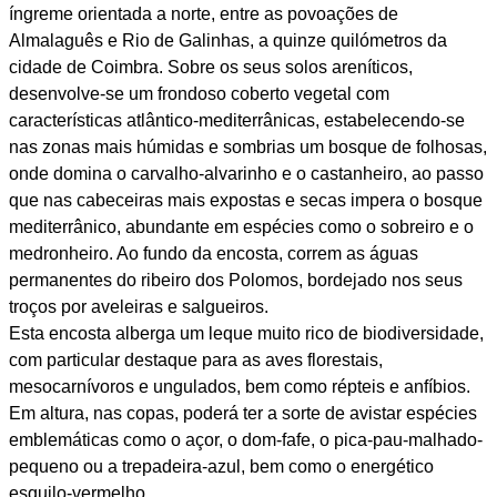
íngreme orientada a norte, entre as povoações de
Almalaguês e Rio de Galinhas, a quinze quilómetros da
cidade de Coimbra. Sobre os seus solos areníticos,
desenvolve-se um frondoso coberto vegetal com
características atlântico-mediterrânicas, estabelecendo-se
nas zonas mais húmidas e sombrias um bosque de folhosas,
onde domina o carvalho-alvarinho e o castanheiro, ao passo
que nas cabeceiras mais expostas e secas impera o bosque
mediterrânico, abundante em espécies como o sobreiro e o
medronheiro. Ao fundo da encosta, correm as águas
permanentes do ribeiro dos Polomos, bordejado nos seus
troços por aveleiras e salgueiros.
Esta encosta alberga um leque muito rico de biodiversidade,
com particular destaque para as aves florestais,
mesocarnívoros e ungulados, bem como répteis e anfíbios.
Em altura, nas copas, poderá ter a sorte de avistar espécies
emblemáticas como o açor, o dom-fafe, o pica-pau-malhado-
pequeno ou a trepadeira-azul, bem como o energético
esquilo-vermelho.