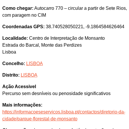
Como chegar:
Autocarro 770 – circular a partir de Sete Rios,
com paragem no CIM
Coordenadas GPS:
38.740528050221, -9.1864584626464
Localidade:
Centro de Interpretação de Monsanto
Estrada do Barcal, Monte das Perdizes
Lisboa
Concelho:
LISBOA
Distrito:
LISBOA
Ação Acessivel
Percurso sem desníveis ou penosidade significativos
Mais informações:
https://informacoeseservicos.lisboa.pt/contactos/diretorio-da-
cidade/parque-florestal-de-monsanto