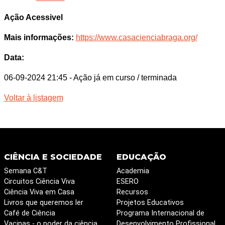
Ação Acessivel
Mais informações:
https://www.casacienciabraga.org/
Data:
06-09-2024 21:45
- Ação já em curso / terminada
Voltar à listagem
CIÊNCIA E SOCIEDADE
EDUCAÇÃO
Semana C&T
Academia
Circuitos Ciência Viva
ESERO
Ciência Viva em Casa
Recursos
Livros que queremos ler
Projetos Educativos
Café de Ciência
Programa Internacional de
Vacinas - o poder da ciência
Desenvolvimento Profissional