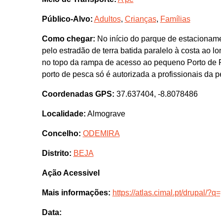
Público-Alvo:
Adultos
,
Crianças
,
Famílias
Como chegar:
No início do parque de estacioname
pelo estradão de terra batida paralelo à costa ao
no topo da rampa de acesso ao pequeno Porto de 
porto de pesca só é autorizada a profissionais da p
Coordenadas GPS:
37.637404, -8.8078486
Localidade:
Almograve
Concelho:
ODEMIRA
Distrito:
BEJA
Ação Acessivel
Mais informações:
https://atlas.cimal.pt/drupal/?q
Data: