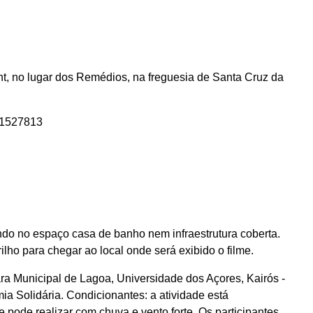
nt, no lugar dos Remédios, na freguesia de Santa Cruz da
01527813
endo no espaço casa de banho nem infraestrutura coberta.
ho para chegar ao local onde será exibido o filme.
 Municipal de Lagoa, Universidade dos Açores, Kairós -
a Solidária. Condicionantes: a atividade está
pode realizar com chuva e vento forte. Os participantes