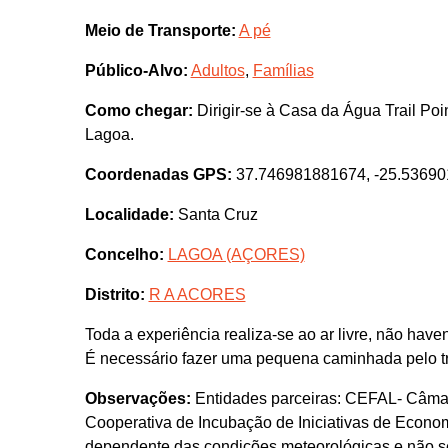
Meio de Transporte:
A pé
Público-Alvo:
Adultos
,
Famílias
Como chegar:
Dirigir-se à Casa da Água Trail Poi
Lagoa.
Coordenadas GPS:
37.746981881674, -25.5369
Localidade:
Santa Cruz
Concelho:
LAGOA (AÇORES)
Distrito:
R A ACORES
Toda a experiência realiza-se ao ar livre, não hav
É necessário fazer uma pequena caminhada pelo tril
Observações:
Entidades parceiras: CEFAL- Câmara
Cooperativa de Incubação de Iniciativas de Economi
dependente das condições meteorológicas e não se 