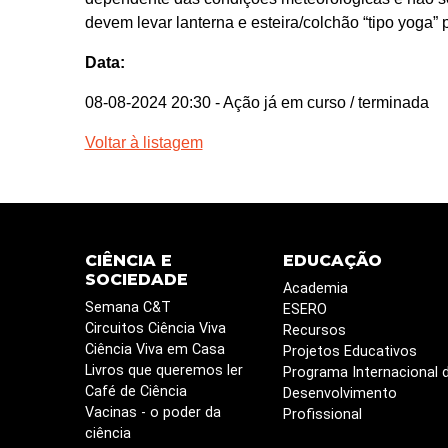
devem levar lanterna e esteira/colchão “tipo yoga” 
Data:
08-08-2024 20:30
- Ação já em curso / terminada
Voltar à listagem
CIÊNCIA E
EDUCAÇÃO
SOCIEDADE
Academia
Semana C&T
ESERO
Circuitos Ciência Viva
Recursos
Ciência Viva em Casa
Projetos Educativos
Livros que queremos ler
Programa Internacional 
Café de Ciência
Desenvolvimento
Vacinas - o poder da
Profissional
ciência