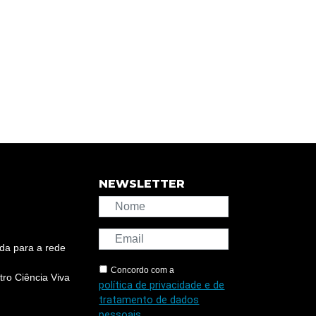
NEWSLETTER
da para a rede
Concordo com a
ro Ciência Viva
política de privacidade e de
tratamento de dados
pessoais