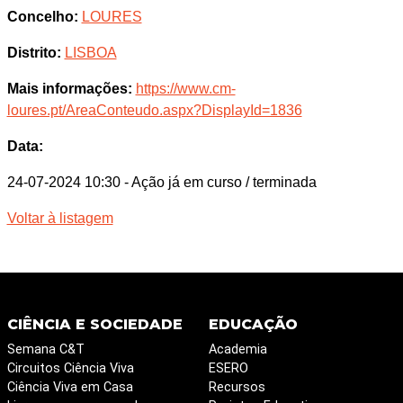
Concelho:
LOURES
Distrito:
LISBOA
Mais informações:
https://www.cm-
loures.pt/AreaConteudo.aspx?DisplayId=1836
Data:
24-07-2024 10:30
- Ação já em curso / terminada
Voltar à listagem
CIÊNCIA E SOCIEDADE
EDUCAÇÃO
Semana C&T
Academia
Circuitos Ciência Viva
ESERO
Ciência Viva em Casa
Recursos