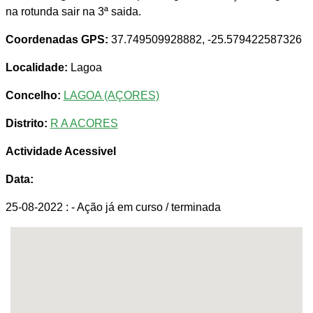
na rotunda sair na 3ª saida.
Coordenadas GPS:
37.749509928882, -25.579422587326
Localidade:
Lagoa
Concelho:
LAGOA (AÇORES)
Distrito:
R A ACORES
Actividade Acessivel
Data:
25-08-2022 :
- Ação já em curso / terminada