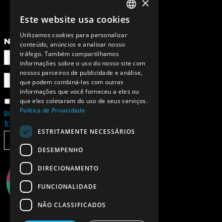
×
Este website usa cookies
PORTUGUESE
Utilizamos cookies para personalizar
ENGLISH
NEWSLETTER
conteúdo, anúncios e analisar nosso
tráfego. Também compartilhamos
informações sobre o uso do nosso site com
nossos parceiros de publicidade e análise,
que podem combiná-las com outras
informações que você forneceu a eles ou
que eles coletaram do uso de seus serviços.
Concordo com a
Política de Privacidade
política de privacidade e de
tratamento de dados pessoais
ESTRITAMENTE NECESSÁRIOS
SUBSCREVER
DESEMPENHO
DIRECIONAMENTO
FUNCIONALIDADE
NÃO CLASSIFICADOS