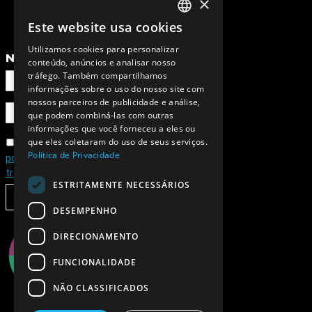
×
Este website usa cookies
PORTUGUESE
Utilizamos cookies para personalizar
ENGLISH
NEWSLETTER
conteúdo, anúncios e analisar nosso
tráfego. Também compartilhamos
informações sobre o uso do nosso site com
nossos parceiros de publicidade e análise,
que podem combiná-las com outras
informações que você forneceu a eles ou
que eles coletaram do uso de seus serviços.
Concordo com a
Política de Privacidade
política de privacidade e de
tratamento de dados pessoais
ESTRITAMENTE NECESSÁRIOS
SUBSCREVER
DESEMPENHO
DIRECIONAMENTO
FUNCIONALIDADE
NÃO CLASSIFICADOS