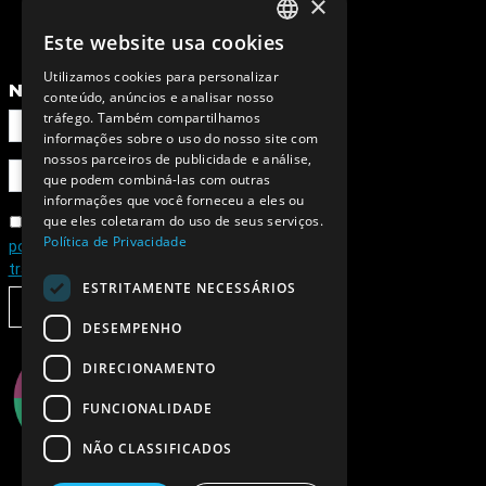
×
Este website usa cookies
PORTUGUESE
Utilizamos cookies para personalizar
ENGLISH
NEWSLETTER
conteúdo, anúncios e analisar nosso
tráfego. Também compartilhamos
informações sobre o uso do nosso site com
nossos parceiros de publicidade e análise,
que podem combiná-las com outras
informações que você forneceu a eles ou
que eles coletaram do uso de seus serviços.
Concordo com a
Política de Privacidade
política de privacidade e de
tratamento de dados pessoais
ESTRITAMENTE NECESSÁRIOS
SUBSCREVER
DESEMPENHO
DIRECIONAMENTO
FUNCIONALIDADE
NÃO CLASSIFICADOS