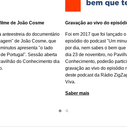
 filme de João Cosme
Gravação ao vivo do episódi
à anteestreia do documentário
Foi em 2017 que foi lançado o
vagem
"
de João Cosme
, que
episódio do podcast "Um minut
 minutos apresenta "o lado
por dia, nem sabes o bem que t
de Portugal". Sessão aberta
dia 23 de novembro, no Pavilh
Pavilhão do Conhecimento dia
Conhecimento, poderão partici
o.
gravação ao vivo do episódio
deste podcast da Rádio ZigZa
Viva.
Saber mais