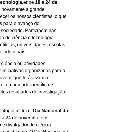
ecnologia,
entre
18 e 24 de
rá novamente a grande
ecer os nossos cientistas, o que
os para o avanço do
 sociedade. Participem nas
o de ciência e tecnologia
ntíficas, universidades, escolas,
 todo o país.
 ciência ou atividades
 iniciativas organizadas para o
jovem, que terá assim a
a comunidade científica e
tes resultados de investigação
ologia inclui o
Dia Nacional da
o a 24 de novembro em
 e divulgador de ciência
u nesta data. O Dia Nacional da