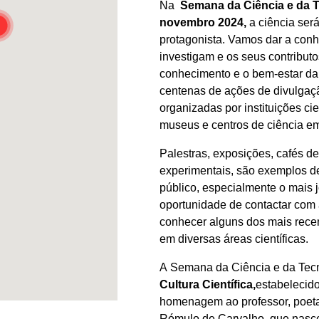
Na
Semana da Ciência e da T
novembro 2024,
a ciência se
protagonista. Vamos dar a conh
investigam e os seus contribut
conhecimento e o bem-estar da
centenas de ações de divulgaçã
organizadas por instituições cie
museus e centros de ciência em
Palestras, exposições, cafés de
experimentais, são exemplos de
público, especialmente o mais 
oportunidade de contactar com 
conhecer alguns dos mais recen
em diversas áreas científicas.
A Semana da Ciência e da Tecn
Cultura Científica,
estabelecid
homenagem ao professor, poeta
Rómulo de Carvalho, que nasce