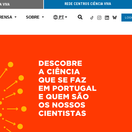
REDE CENTROS CIÊNCIA VIVA
A VIVA
RENSA
SOBRE
PT
LOG