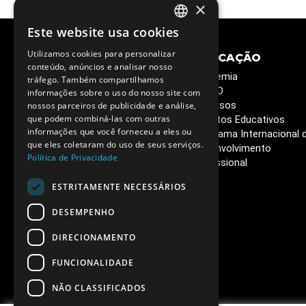
×
Este website usa cookies
PORTUGUESE
Utilizamos cookies para personalizar
CIÊNCIA E
EDUCAÇÃO
ENGLISH
conteúdo, anúncios e analisar nosso
SOCIEDADE
Academia
tráfego. Também compartilhamos
Semana C&T
ESERO
informações sobre o uso do nosso site com
Circuitos Ciência Viva
Recursos
nossos parceiros de publicidade e análise,
Ciência Viva em Casa
que podem combiná-las com outras
Projetos Educativos
informações que você forneceu a eles ou
Livros que queremos ler
Programa Internacional 
que eles coletaram do uso de seus serviços.
Café de Ciência
Desenvolvimento
Política de Privacidade
Vacinas - o poder da
Profissional
ciência
ESTRITAMENTE NECESSÁRIOS
DESEMPENHO
DIRECIONAMENTO
FUNCIONALIDADE
NÃO CLASSIFICADOS