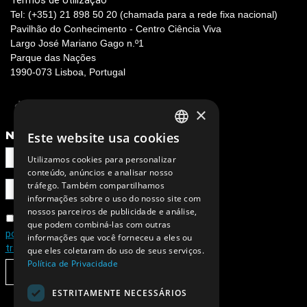
Termos de Utilização
Tel: (+351) 21 898 50 20 (chamada para a rede fixa nacional)
Pavilhão do Conhecimento - Centro Ciência Viva
Largo José Mariano Gago n.º1
Parque das Nações
1990-073 Lisboa, Portugal
×
NEWSLETTER
Este website usa cookies
PORTUGUESE
Utilizamos cookies para personalizar
ENGLISH
conteúdo, anúncios e analisar nosso
tráfego. Também compartilhamos
informações sobre o uso do nosso site com
nossos parceiros de publicidade e análise,
Concordo com a
que podem combiná-las com outras
política de privacidade e de
informações que você forneceu a eles ou
tratamento de dados pessoais
que eles coletaram do uso de seus serviços.
Política de Privacidade
SUBSCREVER
ESTRITAMENTE NECESSÁRIOS