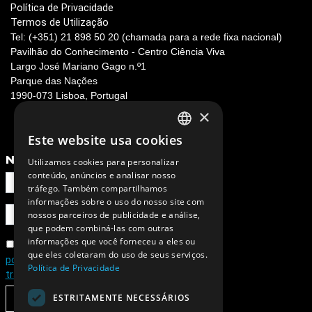
Termos de Utilização
Tel: (+351) 21 898 50 20 (chamada para a rede fixa nacional)
Pavilhão do Conhecimento - Centro Ciência Viva
Largo José Mariano Gago n.º1
Parque das Nações
1990-073 Lisboa, Portugal
×
NEWSLETTER
Este website usa cookies
PORTUGUESE
Utilizamos cookies para personalizar
ENGLISH
conteúdo, anúncios e analisar nosso
tráfego. Também compartilhamos
informações sobre o uso do nosso site com
nossos parceiros de publicidade e análise,
Concordo com a
que podem combiná-las com outras
política de privacidade e de
informações que você forneceu a eles ou
tratamento de dados pessoais
que eles coletaram do uso de seus serviços.
Política de Privacidade
SUBSCREVER
ESTRITAMENTE NECESSÁRIOS