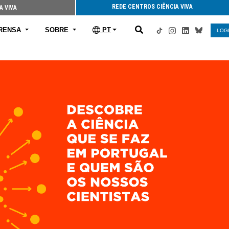
REDE CENTROS CIÊNCIA VIVA
A VIVA
RENSA
SOBRE
PT
LOG