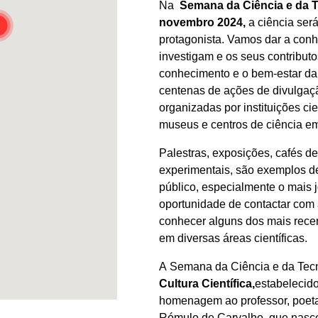
Na
Semana da Ciência e da T
novembro 2024,
a ciência se
protagonista. Vamos dar a conh
investigam e os seus contribut
conhecimento e o bem-estar da
centenas de ações de divulgaçã
organizadas por instituições cie
museus e centros de ciência em
Palestras, exposições, cafés de
experimentais, são exemplos de
público, especialmente o mais 
oportunidade de contactar com 
conhecer alguns dos mais recen
em diversas áreas científicas.
A Semana da Ciência e da Tecn
Cultura Científica,
estabelecid
homenagem ao professor, poeta
Rómulo de Carvalho, que nasce