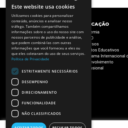
Este website usa cookies
PORTUGUESE
Utilizamos cookies para personalizar
ENGLISH
conteúdo, anúncios e analisar nosso
CIÊNCIA E
EDUCAÇÃO
tráfego. Também compartilhamos
SOCIEDADE
informações sobre o uso do nosso site com
Academia
nossos parceiros de publicidade e análise,
Semana C&T
ESERO
que podem combiná-las com outras
Circuitos Ciência Viva
Recursos
informações que você forneceu a eles ou
Ciência Viva em Casa
Projetos Educativos
que eles coletaram do uso de seus serviços.
Livros que queremos ler
Programa Internacional 
Política de Privacidade
Café de Ciência
Desenvolvimento
Vacinas - o poder da
Profissional
ESTRITAMENTE NECESSÁRIOS
ciência
DESEMPENHO
DIRECIONAMENTO
FUNCIONALIDADE
NÃO CLASSIFICADOS
ACEITAR TODOS
RECUSAR TODOS