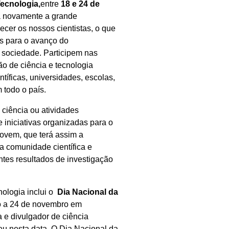
ecnologia,
entre
18 e 24 de
rá novamente a grande
ecer os nossos cientistas, o que
os para o avanço do
 sociedade. Participem nas
o de ciência e tecnologia
ntíficas, universidades, escolas,
 todo o país.
 ciência ou atividades
 iniciativas organizadas para o
jovem, que terá assim a
a comunidade científica e
tes resultados de investigação
ologia inclui o
Dia Nacional da
o a 24 de novembro em
 e divulgador de ciência
u nesta data. O Dia Nacional da