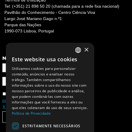
Termos de Utilização
Tel: (+351) 21 898 50 20 (chamada para a rede fixa nacional)
Pavilhão do Conhecimento - Centro Ciência Viva
Largo José Mariano Gago n.º1
Parque das Nações
1990-073 Lisboa, Portugal
×
NEWSLETTER
Este website usa cookies
PORTUGUESE
Utilizamos cookies para personalizar
ENGLISH
conteúdo, anúncios e analisar nosso
tráfego. Também compartilhamos
informações sobre o uso do nosso site com
nossos parceiros de publicidade e análise,
Concordo com a
que podem combiná-las com outras
política de privacidade e de
informações que você forneceu a eles ou
tratamento de dados pessoais
que eles coletaram do uso de seus serviços.
Política de Privacidade
SUBSCREVER
ESTRITAMENTE NECESSÁRIOS