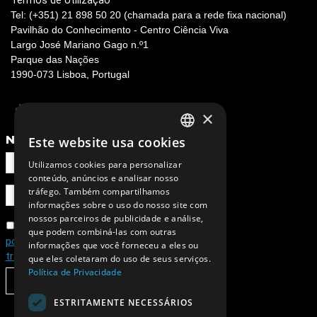
Termos de Utilização
Tel: (+351) 21 898 50 20 (chamada para a rede fixa nacional)
Pavilhão do Conhecimento - Centro Ciência Viva
Largo José Mariano Gago n.º1
Parque das Nações
1990-073 Lisboa, Portugal
×
NEWSLETTER
Este website usa cookies
PORTUGUESE
Utilizamos cookies para personalizar
ENGLISH
conteúdo, anúncios e analisar nosso
tráfego. Também compartilhamos
informações sobre o uso do nosso site com
nossos parceiros de publicidade e análise,
Concordo com a
que podem combiná-las com outras
política de privacidade e de
informações que você forneceu a eles ou
tratamento de dados pessoais
que eles coletaram do uso de seus serviços.
Política de Privacidade
SUBSCREVER
ESTRITAMENTE NECESSÁRIOS