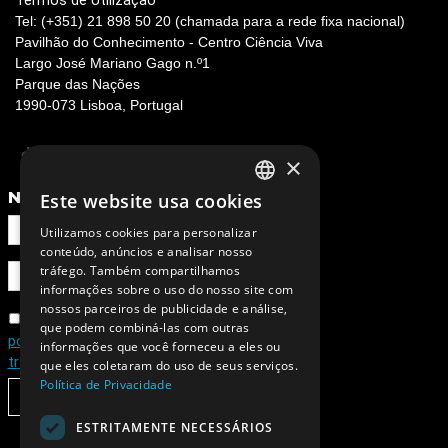
Termos de Utilização
Tel: (+351) 21 898 50 20 (chamada para a rede fixa nacional)
Pavilhão do Conhecimento - Centro Ciência Viva
Largo José Mariano Gago n.º1
Parque das Nações
1990-073 Lisboa, Portugal
×
NEWSLETTER
Este website usa cookies
PORTUGUESE
Utilizamos cookies para personalizar
ENGLISH
conteúdo, anúncios e analisar nosso
tráfego. Também compartilhamos
informações sobre o uso do nosso site com
nossos parceiros de publicidade e análise,
Concordo com a
que podem combiná-las com outras
política de privacidade e de
informações que você forneceu a eles ou
tratamento de dados pessoais
que eles coletaram do uso de seus serviços.
Política de Privacidade
SUBSCREVER
ESTRITAMENTE NECESSÁRIOS