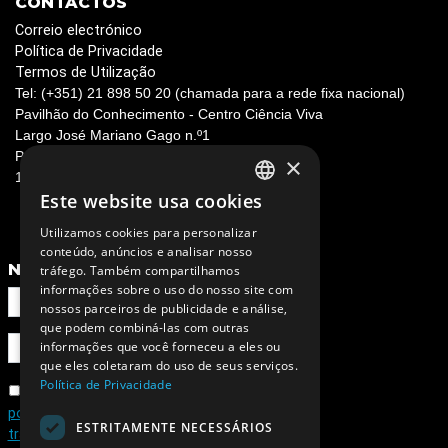
CONTACTOS
Correio electrónico
Política de Privacidade
Termos de Utilização
Tel: (+351) 21 898 50 20 (chamada para a rede fixa nacional)
Pavilhão do Conhecimento - Centro Ciência Viva
Largo José Mariano Gago n.º1
Parque das Nações
×
1990-073 Lisboa, Portugal
Este website usa cookies
PORTUGUESE
Utilizamos cookies para personalizar
ENGLISH
conteúdo, anúncios e analisar nosso
NEWSLETTER
tráfego. Também compartilhamos
informações sobre o uso do nosso site com
nossos parceiros de publicidade e análise,
que podem combiná-las com outras
informações que você forneceu a eles ou
que eles coletaram do uso de seus serviços.
Política de Privacidade
Concordo com a
política de privacidade e de
ESTRITAMENTE NECESSÁRIOS
tratamento de dados pessoais