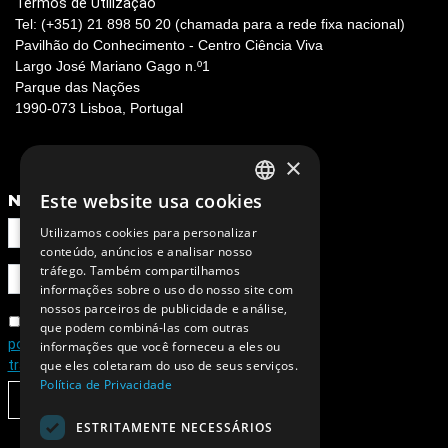
Termos de Utilização
Tel: (+351) 21 898 50 20 (chamada para a rede fixa nacional)
Pavilhão do Conhecimento - Centro Ciência Viva
Largo José Mariano Gago n.º1
Parque das Nações
1990-073 Lisboa, Portugal
×
NEWSLETTER
Este website usa cookies
PORTUGUESE
Utilizamos cookies para personalizar
ENGLISH
conteúdo, anúncios e analisar nosso
tráfego. Também compartilhamos
informações sobre o uso do nosso site com
nossos parceiros de publicidade e análise,
Concordo com a
que podem combiná-las com outras
política de privacidade e de
informações que você forneceu a eles ou
tratamento de dados pessoais
que eles coletaram do uso de seus serviços.
Política de Privacidade
SUBSCREVER
ESTRITAMENTE NECESSÁRIOS