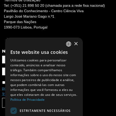
Termos de Utilização
Tel: (+351) 21 898 50 20 (chamada para a rede fixa nacional)
Pavilhão do Conhecimento - Centro Ciência Viva
Largo José Mariano Gago n.º1
Parque das Nações
1990-073 Lisboa, Portugal
×
NEWSLETTER
Este website usa cookies
PORTUGUESE
Utilizamos cookies para personalizar
ENGLISH
conteúdo, anúncios e analisar nosso
tráfego. Também compartilhamos
informações sobre o uso do nosso site com
nossos parceiros de publicidade e análise,
Concordo com a
que podem combiná-las com outras
política de privacidade e de
informações que você forneceu a eles ou
tratamento de dados pessoais
que eles coletaram do uso de seus serviços.
Política de Privacidade
SUBSCREVER
ESTRITAMENTE NECESSÁRIOS